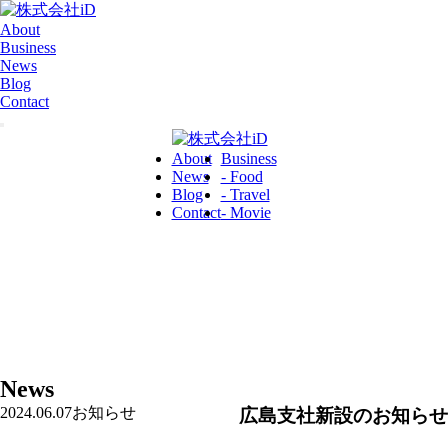
About
Business
News
Blog
Contact
About
Business
News
- Food
Blog
- Travel
Contact
- Movie
News
2024.06.07
お知らせ
広島支社新設のお知らせ