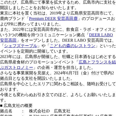
このたび、広島県にて事業を拡大するため、広島市内に支社を
開設しましたことをお知らせいたします。
東京に本社を置く当社は、2019年より広島県安芸高田市にて、
鹿肉ブランド「
Premium DEER 安芸高田鹿
」のプロデュースお
よびPRに携わってまいりました。
また、2022年には安芸高田市内に、飲食店・ラボ・オフィスと
いう3つの機能を持つコミュニケーション拠点「
DEER LABO
安芸高田
」をオープンしました。DEER LABO 安芸高田では、
「
シェフズテーブル
」や「
こどもの森のレストラン
」といった
イベントを定期的に開催しています。
2023年には、広島県が開催した、牡蠣と日本酒をはじめとする
広島県産食材のプロモーションイベント「
広島とフランスを結
ぶガストロノミー
」の企画・運営を担当しました。
さらなる事業展開を見据え、2024年6月7日（金）付けで県内2
拠点目となる支社を開設いたしました。
広島県を中心としたエリアに関わるご相談も、随時お受けして
おります。
今後とも変わらぬお引き立てのほど、よろしくお願いいたしま
す。
■ 広島支社の概要
拠点名 ： 株式会社iD 広島支社