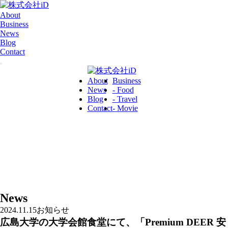
About
Business
News
Blog
Contact
About
Business
News
- Food
Blog
- Travel
Contact
- Movie
News
2024.11.15
お知らせ
広島大学の大学会館食堂にて、「Premium DEER 安