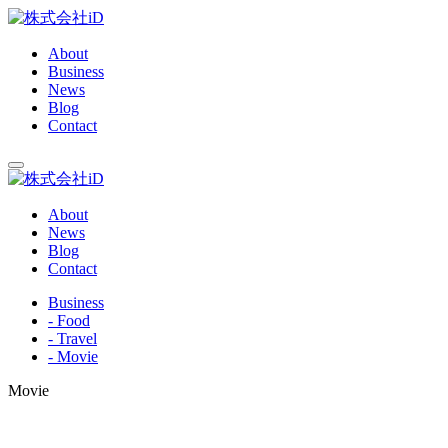
About
Business
News
Blog
Contact
About
News
Blog
Contact
Business
- Food
- Travel
- Movie
Movie