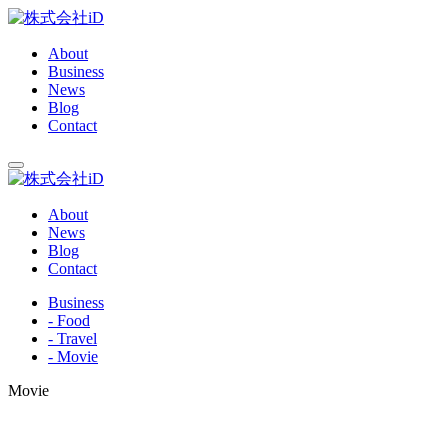
About
Business
News
Blog
Contact
About
News
Blog
Contact
Business
- Food
- Travel
- Movie
Movie